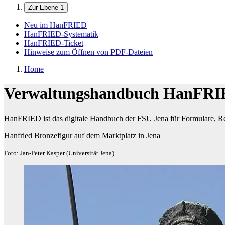
Zur Ebene 1
Neu im HanFRIED
HanFRIED-Systematik
HanFRIED-Ticket
Hinweise zum Öffnen von PDF-Dateien
Home
Verwaltungshandbuch HanFR
HanFRIED ist das digitale Handbuch der FSU Jena für Formulare, Re
Hanfried Bronzefigur auf dem Marktplatz in Jena
Foto: Jan-Peter Kasper (Universität Jena)