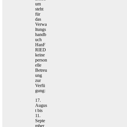
um
steht
für
das
Verwa
ltungs
handb
uch
HanF
RIED
keine
person
elle
Betreu
ung
zur
Verfü
gung:
17.
Augus
t bis
11.
Septe
mber