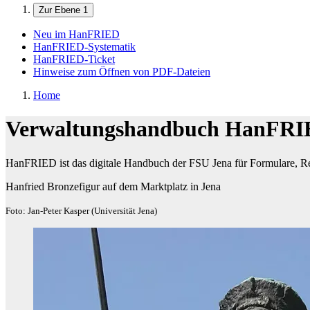
Zur Ebene 1
Neu im HanFRIED
HanFRIED-Systematik
HanFRIED-Ticket
Hinweise zum Öffnen von PDF-Dateien
Home
Verwaltungshandbuch HanFR
HanFRIED ist das digitale Handbuch der FSU Jena für Formulare, Re
Hanfried Bronzefigur auf dem Marktplatz in Jena
Foto: Jan-Peter Kasper (Universität Jena)