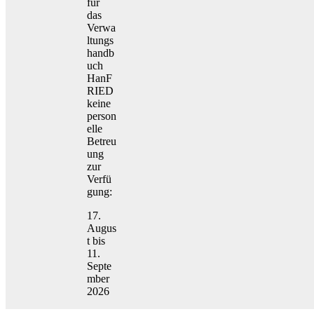
für
das
Verwa
ltungs
handb
uch
HanF
RIED
keine
person
elle
Betreu
ung
zur
Verfü
gung:
17.
Augus
t bis
11.
Septe
mber
2026