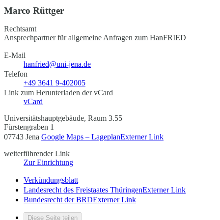
Marco Rüttger
Rechtsamt
Ansprechpartner für allgemeine Anfragen zum HanFRIED
E-Mail
hanfried@uni-jena.de
Telefon
+49 3641 9-402005
Link zum Herunterladen der vCard
vCard
Universitätshauptgebäude, Raum 3.55
Fürstengraben 1
07743 Jena
Google Maps – Lageplan
Externer Link
weiterführender Link
Zur Einrichtung
Verkündungsblatt
Landesrecht des Freistaates Thüringen
Externer Link
Bundesrecht der BRD
Externer Link
Diese Seite teilen