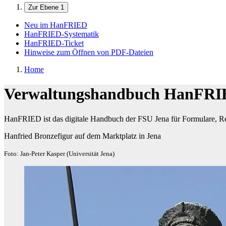
Zur Ebene 1
Neu im HanFRIED
HanFRIED-Systematik
HanFRIED-Ticket
Hinweise zum Öffnen von PDF-Dateien
Home
Verwaltungshandbuch HanFR
HanFRIED ist das digitale Handbuch der FSU Jena für Formulare, Re
Hanfried Bronzefigur auf dem Marktplatz in Jena
Foto: Jan-Peter Kasper (Universität Jena)