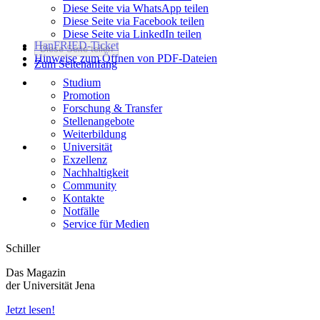
Diese Seite via WhatsApp teilen
Diese Seite via Facebook teilen
Diese Seite via LinkedIn teilen
HanFRIED-Ticket
Diese Seite teilen
Hinweise zum Öffnen von PDF-Dateien
Zum Seitenanfang
Studium
Promotion
Forschung & Transfer
Stellenangebote
Weiterbildung
Universität
Exzellenz
Nachhaltigkeit
Community
Kontakte
Notfälle
Service für Medien
Schiller
Das Magazin
der Universität Jena
Jetzt lesen!