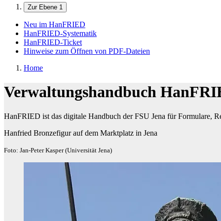
Zur Ebene 1
Neu im HanFRIED
HanFRIED-Systematik
HanFRIED-Ticket
Hinweise zum Öffnen von PDF-Dateien
Home
Verwaltungshandbuch HanFR
HanFRIED ist das digitale Handbuch der FSU Jena für Formulare, Re
Hanfried Bronzefigur auf dem Marktplatz in Jena
Foto: Jan-Peter Kasper (Universität Jena)