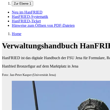
Zur Ebene 1
Neu im HanFRIED
HanFRIED-Systematik
HanFRIED-Ticket
Hinweise zum Öffnen von PDF-Dateien
Home
Verwaltungshandbuch HanFR
HanFRIED ist das digitale Handbuch der FSU Jena für Formulare, Re
Hanfried Bronzefigur auf dem Marktplatz in Jena
Foto: Jan-Peter Kasper (Universität Jena)