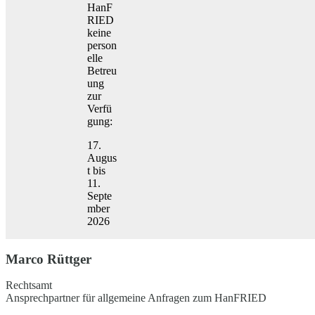
HanF
RIED
keine
person
elle
Betreu
ung
zur
Verfü
gung:
17.
Augus
t bis
11.
Septe
mber
2026
Marco Rüttger
Rechtsamt
Ansprechpartner für allgemeine Anfragen zum HanFRIED