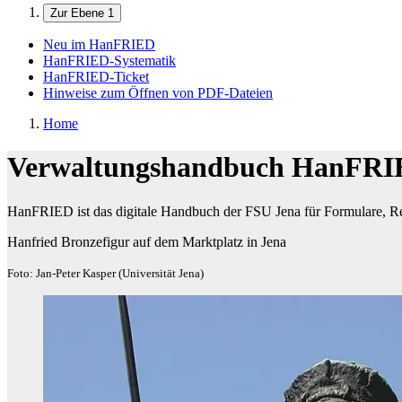
Zur Ebene 1
Neu im HanFRIED
HanFRIED-Systematik
HanFRIED-Ticket
Hinweise zum Öffnen von PDF-Dateien
Home
Verwaltungshandbuch HanFR
HanFRIED ist das digitale Handbuch der FSU Jena für Formulare, Re
Hanfried Bronzefigur auf dem Marktplatz in Jena
Foto: Jan-Peter Kasper (Universität Jena)