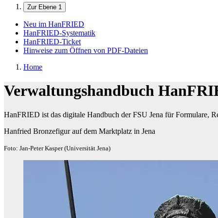
Zur Ebene 1
Neu im HanFRIED
HanFRIED-Systematik
HanFRIED-Ticket
Hinweise zum Öffnen von PDF-Dateien
Home
Verwaltungshandbuch HanFR
HanFRIED ist das digitale Handbuch der FSU Jena für Formulare, Re
Hanfried Bronzefigur auf dem Marktplatz in Jena
Foto: Jan-Peter Kasper (Universität Jena)