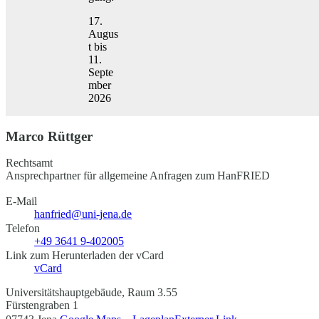
17.
Augus
t bis
11.
Septe
mber
2026
Marco Rüttger
Rechtsamt
Ansprechpartner für allgemeine Anfragen zum HanFRIED
E-Mail
hanfried@uni-jena.de
Telefon
+49 3641 9-402005
Link zum Herunterladen der vCard
vCard
Universitätshauptgebäude, Raum 3.55
Fürstengraben 1