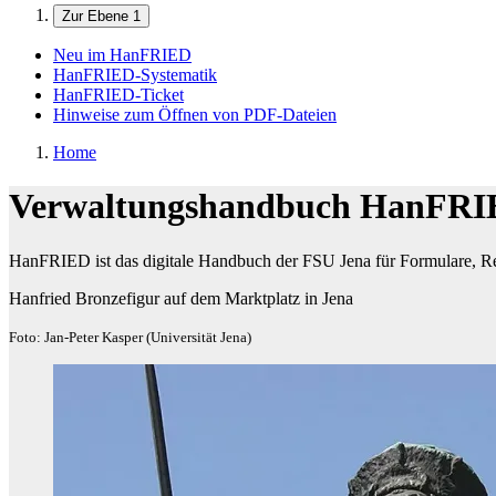
Zur Ebene 1
Neu im HanFRIED
HanFRIED-Systematik
HanFRIED-Ticket
Hinweise zum Öffnen von PDF-Dateien
Home
Verwaltungshandbuch HanFR
HanFRIED ist das digitale Handbuch der FSU Jena für Formulare, Re
Hanfried Bronzefigur auf dem Marktplatz in Jena
Foto: Jan-Peter Kasper (Universität Jena)