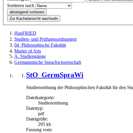
Sortieren nach
absteigend sortieren
Zur Kachelansicht wechseln
HanFRIED
Studien- und Prüfungsordnungen
04_Philosophische Fakultät
Master of Arts
A. Studiengänge
Germanistische Sprachwissenschaft
StO_GermSpraWi
Studienordnung der Philosophischen Fakultät für den St
Dateikategorie:
Studienordnung
Dateityp:
pdf
Dateigröße:
295 kb
Fassung vom: